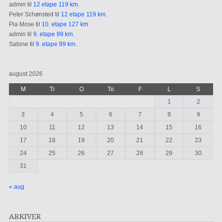
admin
til
12 etape 119 km.
Peter Schønsted
til
12 etape 119 km.
Pia Mose
til
10. etape 127 km
admin
til
9. etape 99 km.
Sabine
til
9. etape 99 km.
august 2026
M
Ti
O
To
F
L
S
1
2
3
4
5
6
7
8
9
10
11
12
13
14
15
16
17
18
19
20
21
22
23
24
25
26
27
28
29
30
31
« aug
ARKIVER