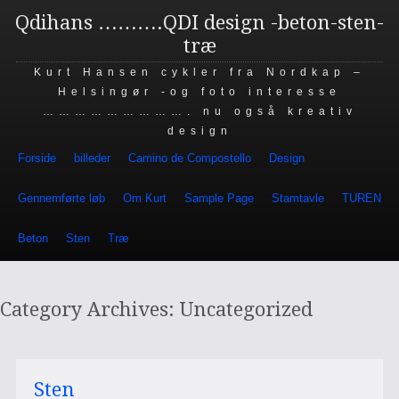
Qdihans ……….QDI design -beton-sten-
træ
Kurt Hansen cykler fra Nordkap –
Helsingør -og foto interesse
………………………. nu også kreativ
design
Skip to content
Forside
billeder
Camino de Compostello
Design
Gennemførte løb
Om Kurt
Sample Page
Stamtavle
TUREN
Beton
Sten
Træ
Category Archives:
Uncategorized
Sten