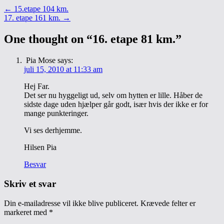
←
15.etape 104 km.
17. etape 161 km.
→
One thought on “
16. etape 81 km.
”
Pia Mose
says:
juli 15, 2010 at 11:33 am
Hej Far.
Det ser nu hyggeligt ud, selv om hytten er lille. Håber de
sidste dage uden hjælper går godt, især hvis der ikke er for
mange punkteringer.
Vi ses derhjemme.
Hilsen Pia
Besvar
Skriv et svar
Din e-mailadresse vil ikke blive publiceret.
Krævede felter er
markeret med
*