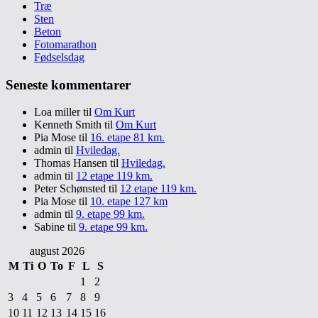
Træ
Sten
Beton
Fotomarathon
Fødselsdag
Seneste kommentarer
Loa miller
til
Om Kurt
Kenneth Smith
til
Om Kurt
Pia Mose
til
16. etape 81 km.
admin
til
Hviledag.
Thomas Hansen
til
Hviledag.
admin
til
12 etape 119 km.
Peter Schønsted
til
12 etape 119 km.
Pia Mose
til
10. etape 127 km
admin
til
9. etape 99 km.
Sabine
til
9. etape 99 km.
august 2026
M
Ti
O
To
F
L
S
1
2
3
4
5
6
7
8
9
10
11
12
13
14
15
16