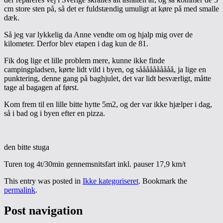
cm store sten på, så det er fuldstændig umuligt at køre på med smalle
dæk.
Så jeg var lykkelig da Anne vendte om og hjalp mig over de
kilometer. Derfor blev etapen i dag kun de 81.
Fik dog lige et lille problem mere, kunne ikke finde
campingpladsen, kørte lidt vild i byen, og såååååååååå, ja lige en
punktering, denne gang på baghjulet, det var lidt besværligt, måtte
tage al bagagen af først.
Kom frem til en lille bitte hytte 5m2, og der var ikke hjælper i dag,
så i bad og i byen efter en pizza.
den bitte stuga
Turen tog 4t/30min gennemsnitsfart inkl. pauser 17,9 km/t
This entry was posted in
Ikke kategoriseret
. Bookmark the
permalink
.
Post navigation