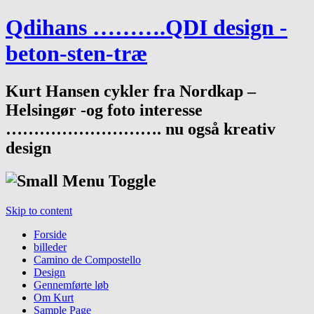
Qdihans ……….QDI design -
beton-sten-træ
Kurt Hansen cykler fra Nordkap –
Helsingør -og foto interesse
………………………. nu også kreativ
design
Skip to content
Forside
billeder
Camino de Compostello
Design
Gennemførte løb
Om Kurt
Sample Page