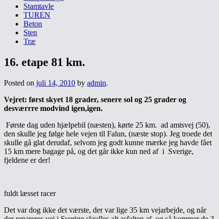
Stamtavle
TUREN
Beton
Sten
Træ
16. etape 81 km.
Posted on
juli 14, 2010
by
admin
.
Vejret: først skyet 18 grader, senere sol og 25 grader og
desværrre modvind igen,igen.
Første dag uden hjælpebil (næsten), kørte 25 km. ad amtsvej (50),
den skulle jeg følge hele vejen til Falun, (næste stop). Jeg troede det
skulle gå glat derudaf, selvom jeg godt kunne mærke jeg havde fået
15 km mere bagage på, og det går ikke kun ned af i Sverige,
fjeldene er der!
fuldt læsset racer
Det var dog ikke det værste, der var lige 35 km vejarbejde, og når
der repareres vej i Sverige skralles alt asfalten af, og så kommer de 3